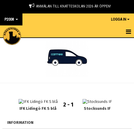
ANMÄLAN TILL KNATTESKOLAN 2026 ÄR ÖPPEN!
P2008
LOGGA IN
HEM
NYHETER
KALENDER
MATCHER
TRUPPEN
2 - 1
BILDGALLERI
IFK Lidingö FK S blå
Stocksunds IF
DOKUMENT
INFORMATION
KONTAKT