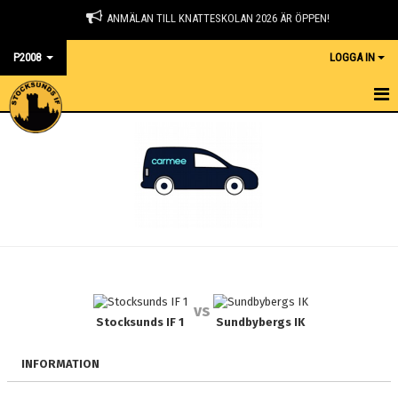
ANMÄLAN TILL KNATTESKOLAN 2026 ÄR ÖPPEN!
P2008
LOGGA IN
HEM
NYHETER
KALENDER
MATCHER
TRUPPEN
vs
BILDGALLERI
Stocksunds IF 1
Sundbybergs IK
DOKUMENT
INFORMATION
KONTAKT