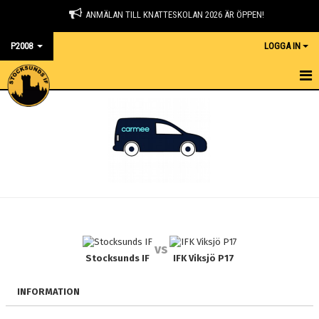
ANMÄLAN TILL KNATTESKOLAN 2026 ÄR ÖPPEN!
P2008
LOGGA IN
HEM
NYHETER
KALENDER
MATCHER
TRUPPEN
vs
BILDGALLERI
Stocksunds IF
IFK Viksjö P17
DOKUMENT
INFORMATION
KONTAKT