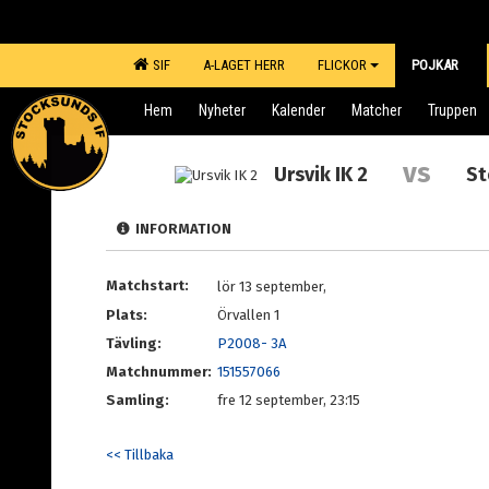
SIF
A-LAGET HERR
FLICKOR
POJKAR
Hem
Nyheter
Kalender
Matcher
Truppen
vs
Ursvik IK 2
St
INFORMATION
Matchstart:
lör 13 september,
Plats:
Örvallen 1
Tävling:
P2008- 3A
Matchnummer:
151557066
Samling:
fre 12 september, 23:15
<< Tillbaka