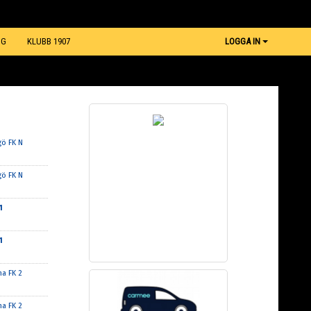
NG
KLUBB 1907
LOGGA IN
gö FK N
gö FK N
1
1
na FK 2
na FK 2