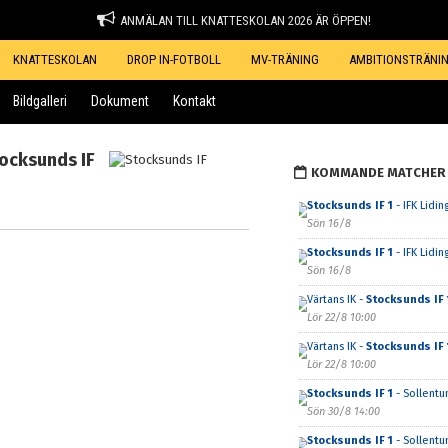
ANMÄLAN TILL KNATTESKOLAN 2026 ÄR ÖPPEN!
KNATTESKOLAN
DROP IN-FOTBOLL
MV-TRÄNING
AMBITIONSTRÄNI
Bildgalleri
Dokument
Kontakt
ocksunds IF
KOMMANDE MATCHER
Stocksunds IF 1
- IFK Lidin
Sön 16/8
Stocksunds IF 1
- IFK Lidin
Sön 16/8
Värtans IK -
Stocksunds IF 
Lör 22/8 10:00
Värtans IK -
Stocksunds IF 
Lör 22/8 10:00
Stocksunds IF 1
- Sollentu
Sön 30/8 14:00
Stocksunds IF 1
- Sollentu