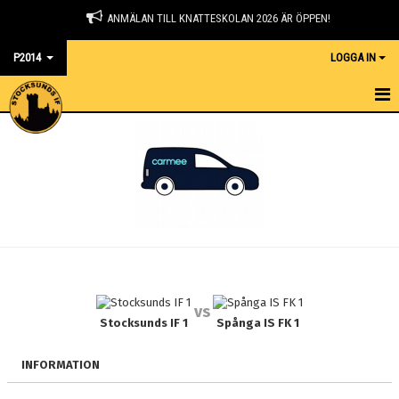
ANMÄLAN TILL KNATTESKOLAN 2026 ÄR ÖPPEN!
P2014
LOGGA IN
HEM
NYHETER
KALENDER
MATCHER
TRUPPEN
vs
BILDGALLERI
Stocksunds IF 1
Spånga IS FK 1
DOKUMENT
INFORMATION
KONTAKT