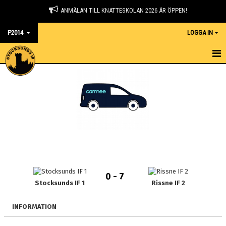
ANMÄLAN TILL KNATTESKOLAN 2026 ÄR ÖPPEN!
P2014
LOGGA IN
HEM
NYHETER
KALENDER
MATCHER
TRUPPEN
0 - 7
BILDGALLERI
Stocksunds IF 1
Rissne IF 2
DOKUMENT
INFORMATION
KONTAKT