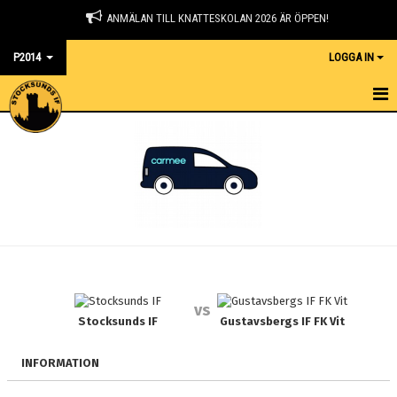
ANMÄLAN TILL KNATTESKOLAN 2026 ÄR ÖPPEN!
P2014
LOGGA IN
HEM
NYHETER
KALENDER
MATCHER
TRUPPEN
vs
BILDGALLERI
Stocksunds IF
Gustavsbergs IF FK Vit
DOKUMENT
INFORMATION
KONTAKT