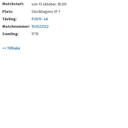
Matchstart:
sön 13 oktober, 18:00
Plats:
Stockhagens IP 1
KONTAKT
Tävling:
P2011- 4A
Matchnummer:
152022122
Samling:
17:15
<< Tillbaka