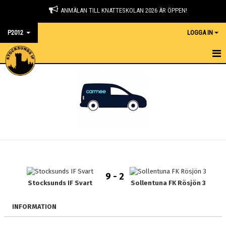
ANMÄLAN TILL KNATTESKOLAN 2026 ÄR ÖPPEN!
P2012
LOGGA IN
HEM
NYHETER
KALENDER
MATCHER
TRUPPEN
9 - 2
GÄSTBOK
Stocksunds IF Svart
Sollentuna FK Rösjön 3
BILDGALLERI
INFORMATION
DOKUMENT