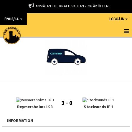
ANMÄLAN TILL KNATTESKOLAN 2026 ÄR ÖPPEN!
F2013/14
LOGGA IN
HEM
NYHETER
KALENDER
MATCHER
TRUPPEN
3 - 0
BILDGALLERI
Reymersholms IK 3
Stocksunds IF 1
DOKUMENT
INFORMATION
KONTAKT