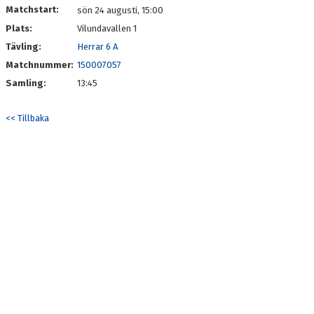
Matchstart:
sön 24 augusti, 15:00
Plats:
Vilundavallen 1
MATCHER
Tävling:
Herrar 6 A
Matchnummer:
150007057
Samling:
13:45
<< Tillbaka