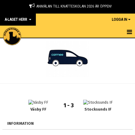
ANMÄLAN TILL KNATTESKOLAN 2026 ÄR ÖPPEN!
A-LAGET HERR
LOGGA IN
HEM
NYHETER
KALENDER
TRUPPEN
GÄSTBOK
1 - 3
BILDGALLERI
Väsby FF
Stocksunds IF
DOKUMENT
INFORMATION
KONTAKT