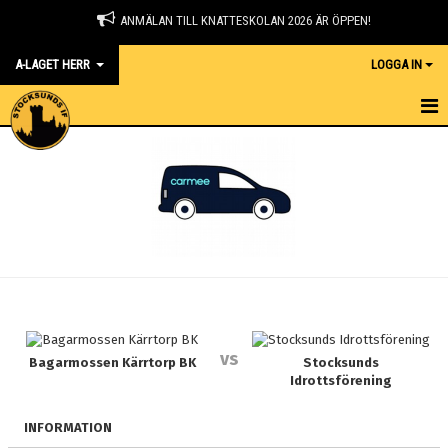
ANMÄLAN TILL KNATTESKOLAN 2026 ÄR ÖPPEN!
A-LAGET HERR
LOGGA IN
HEM
NYHETER
KALENDER
TRUPPEN
GÄSTBOK
vs
BILDGALLERI
Bagarmossen Kärrtorp BK
Stocksunds
Idrottsförening
DOKUMENT
INFORMATION
KONTAKT