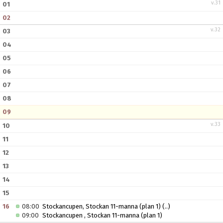
v.31
01
02
v.32
03
04
05
06
07
08
09
v.33
10
11
12
13
14
15
16
08:00
Stockancupen, Stockan 11-manna (plan 1)
(..)
09:00
Stockancupen , Stockan 11-manna (plan 1)