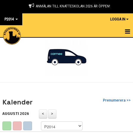
ANMÄLAN TILL KNATTESKOLAN 2026 ÄR ÖPPEN!
P2014
LOGGA IN
HEM
NYHETER
KALENDER
MATCHER
TRUPPEN
Kalender
Prenumerera >>
BILDGALLERI
AUGUSTI 2026
DOKUMENT
KONTAKT