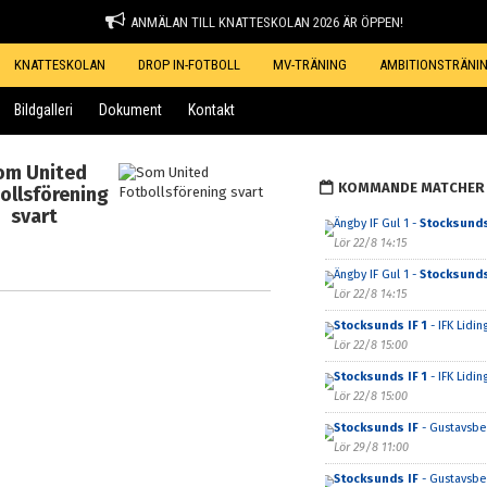
ANMÄLAN TILL KNATTESKOLAN 2026 ÄR ÖPPEN!
KNATTESKOLAN
DROP IN-FOTBOLL
MV-TRÄNING
AMBITIONSTRÄNI
Bildgalleri
Dokument
Kontakt
om United
KOMMANDE MATCHER
ollsförening
svart
Ängby IF Gul 1 -
Stocksunds
Lör 22/8 14:15
Ängby IF Gul 1 -
Stocksunds
Lör 22/8 14:15
Stocksunds IF 1
- IFK Lidin
Lör 22/8 15:00
Stocksunds IF 1
- IFK Lidin
Lör 22/8 15:00
Stocksunds IF
- Gustavsber
Lör 29/8 11:00
Stocksunds IF
- Gustavsber