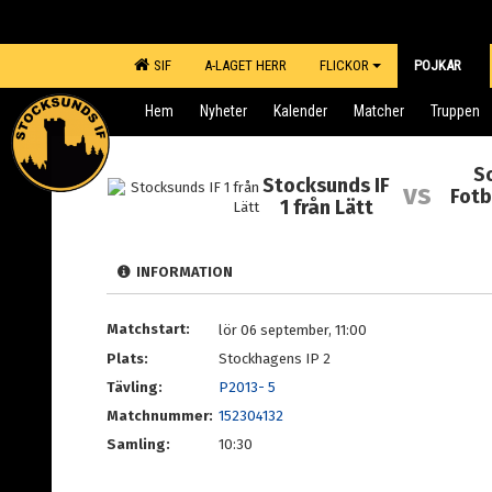
SIF
A-LAGET HERR
FLICKOR
POJKAR
Hem
Nyheter
Kalender
Matcher
Truppen
S
Stocksunds IF
vs
Fotb
1 från Lätt
INFORMATION
Matchstart:
lör 06 september, 11:00
Plats:
Stockhagens IP 2
Tävling:
P2013- 5
Matchnummer:
152304132
Samling:
10:30