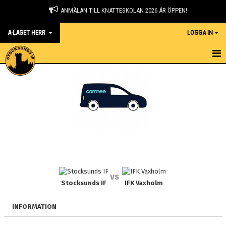
ANMÄLAN TILL KNATTESKOLAN 2026 ÄR ÖPPEN!
A-LAGET HERR
LOGGA IN
HEM
NYHETER
KALENDER
TRUPPEN
GÄSTBOK
vs
BILDGALLERI
Stocksunds IF
IFK Vaxholm
DOKUMENT
INFORMATION
KONTAKT