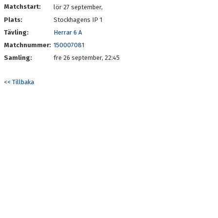
Matchstart:
lör 27 september,
Plats:
Stockhagens IP 1
MATCHER
Tävling:
Herrar 6 A
Matchnummer:
150007081
Samling:
fre 26 september, 22:45
<< Tillbaka