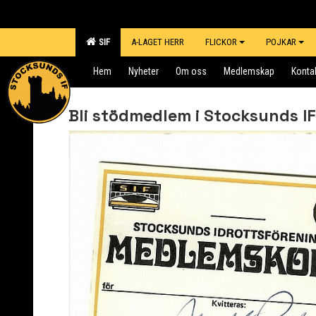
SIF
A-LAGET HERR
FLICKOR
POJKAR
Hem
Nyheter
Om oss
Medlemskap
Konta
Bli stödmedlem i Stocksunds IF