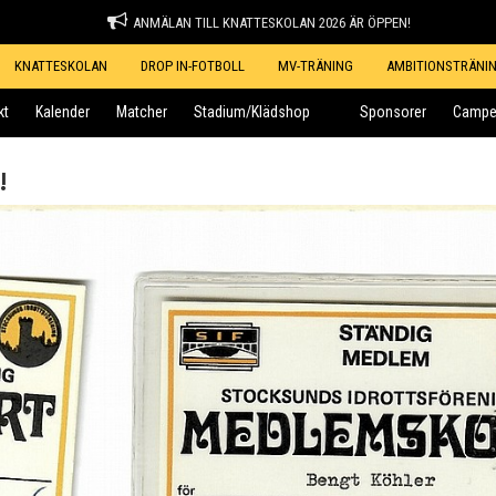
ANMÄLAN TILL KNATTESKOLAN 2026 ÄR ÖPPEN!
KNATTESKOLAN
DROP IN-FOTBOLL
MV-TRÄNING
AMBITIONSTRÄNI
kt
Kalender
Matcher
Stadium/Klädshop
Sponsorer
Campe
!