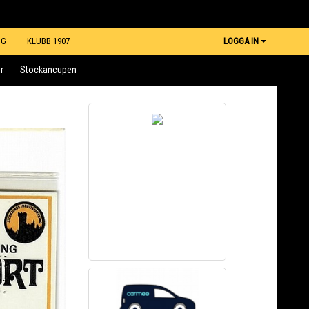
NG
KLUBB 1907
LOGGA IN
r
Stockancupen