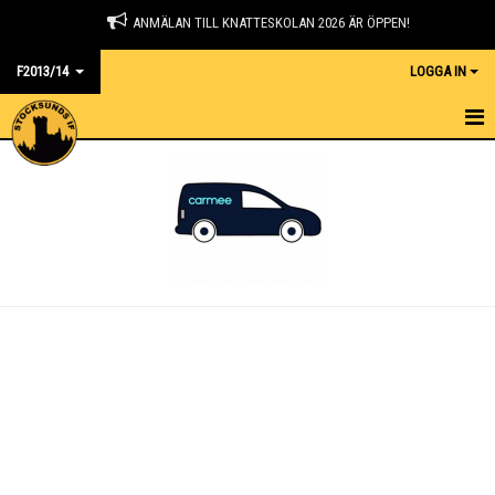
ANMÄLAN TILL KNATTESKOLAN 2026 ÄR ÖPPEN!
F2013/14
LOGGA IN
HEM
NYHETER
KALENDER
MATCHER
TRUPPEN
BILDGALLERI
DOKUMENT
KONTAKT