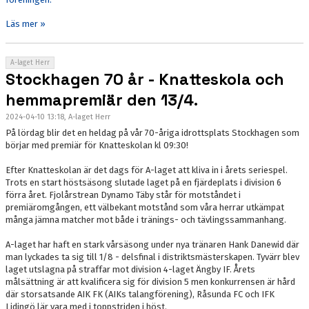
Läs mer »
A-laget Herr
Stockhagen 70 år - Knatteskola och
hemmapremiär den 13/4.
2024-04-10 13:18, A-laget Herr
På lördag blir det en heldag på vår 70-åriga idrottsplats Stockhagen som
börjar med premiär för Knatteskolan kl 09:30!
Efter Knatteskolan är det dags för A-laget att kliva in i årets seriespel.
Trots en start höstsäsong slutade laget på en fjärdeplats i division 6
förra året. Fjolårstrean Dynamo Täby står för motståndet i
premiäromgången, ett välbekant motstånd som våra herrar utkämpat
många jämna matcher mot både i tränings- och tävlingssammanhang.
A-laget har haft en stark vårsäsong under nya tränaren Hank Danewid där
man lyckades ta sig till 1/8 - delsfinal i distriktsmästerskapen. Tyvärr blev
laget utslagna på straffar mot division 4-laget Ängby IF. Årets
målsättning är att kvalificera sig för division 5 men konkurrensen är hård
där storsatsande AIK FK (AIKs talangförening), Råsunda FC och IFK
Lidingö lär vara med i toppstriden i höst.