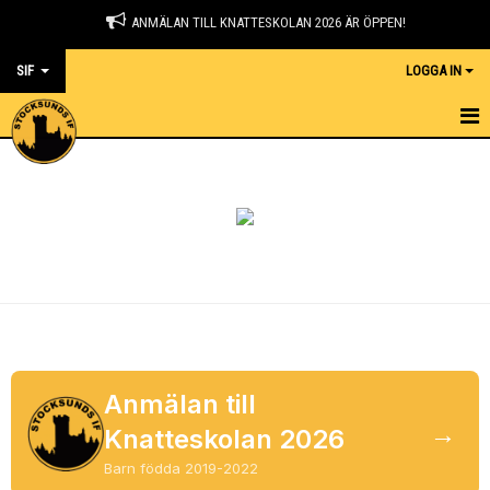
ANMÄLAN TILL KNATTESKOLAN 2026 ÄR ÖPPEN!
SIF
LOGGA IN
HEM
NYHETER
OM OSS
MEDLEMSKAP
KONTAKT
KALENDER
Anmälan till
→
Knatteskolan 2026
MATCHER
Barn födda 2019-2022
STADIUM/KLÄDSHOP