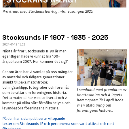
Provträna med Stockans herrlag inför säsongen 2025.
Stocksunds IF 1907 - 1935 - 2025
2024-11-12 15:52
Nästa år firar Stocksunds IF 90 år men
egentligen hade vi kunnat fira 100-
årsjubileum 2007. Hur kommer det sig?
Genom åren har vi samlat på oss mängder
av material och tidigare generationer
skänkt tillbaka matchtröjor,
tidningsurklipp, fotografier och föremål
I samband med premiären av
som berättar om föreningens historia.
Knatteskolan och A-lagets
Detta material har vi nu arkiverat och vi
hemmapremiär i april hade
kommer på olika sätt försöka belysa och
vi en utställning om
levandegöra föreningens historia.
föreningens historia.
På den här sidan publicerar vi löpande
texter om Stocksunds IF och personerna som varit aktiva i och runt
föreningen.