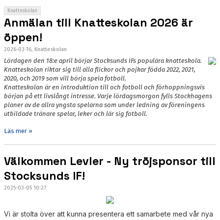
Knatteskolan
Anmälan till Knatteskolan 2026 är
öppen!
2026-03-16, Knatteskolan
Lördagen den 18:e april börjar Stocksunds IFs populära knatteskola.
Knatteskolan riktar sig till alla flickor och pojkar födda 2022, 2021,
2020, och 2019 som vill börja spela fotboll.
Knatteskolan är en introduktion till och fotboll och förhoppningsvis
början på ett livslångt intresse. Varje lördagsmorgon fylls Stockhagens
planer av de allra yngsta spelarna som under ledning av föreningens
utbildade tränare spelar, leker och lär sig fotboll.
Läs mer »
Välkommen Levler - Ny tröjsponsor till
Stocksunds IF!
2025-03-05 10:27
Vi är stolta över att kunna presentera ett samarbete med vår nya