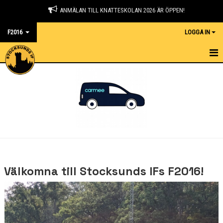
ANMÄLAN TILL KNATTESKOLAN 2026 ÄR ÖPPEN!
F2016
LOGGA IN
HEM
NYHETER
KALENDER
MATCHER
TRUPPEN
Välkomna till Stocksunds IFs F2016!
BILDGALLERI
DOKUMENT
KONTAKT