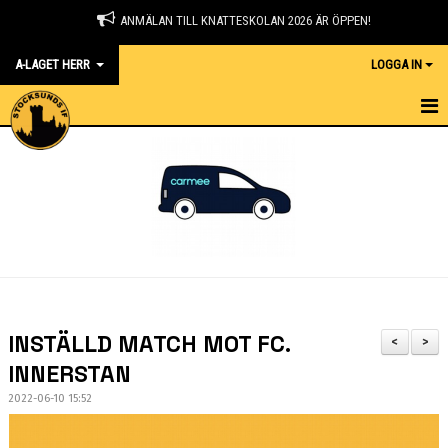
ANMÄLAN TILL KNATTESKOLAN 2026 ÄR ÖPPEN!
A-LAGET HERR
LOGGA IN
HEM
NYHETER
KALENDER
TRUPPEN
GÄSTBOK
INSTÄLLD MATCH MOT FC.
<
>
BILDGALLERI
INNERSTAN
2022-06-10 15:52
DOKUMENT
KONTAKT