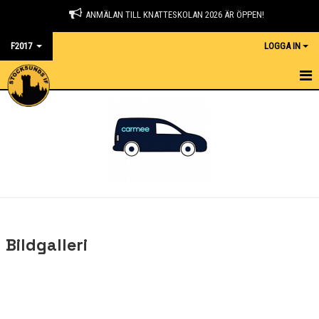
ANMÄLAN TILL KNATTESKOLAN 2026 ÄR ÖPPEN!
F2017
LOGGA IN
HEM
NYHETER
KALENDER
MATCHER
TRUPPEN
Bildgalleri
BILDGALLERI
DOKUMENT
KONTAKT