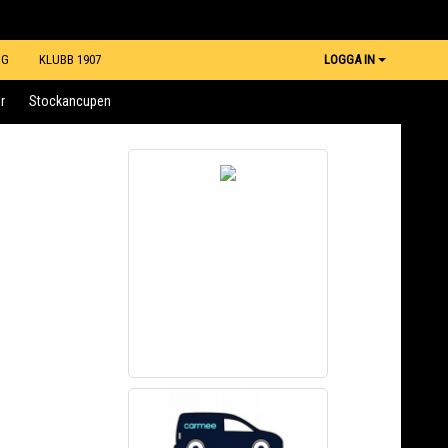
NG
KLUBB 1907
LOGGA IN
r
Stockancupen