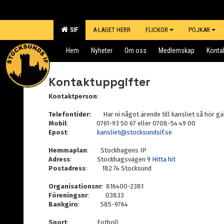
SIF
A-LAGET HERR
FLICKOR
POJKAR
Hem
Nyheter
Om oss
Medlemskap
Konta
Kontaktuppgifter
Kontaktperson
:
Telefontider:
Har ni något ärende till kansliet så hör gärn
Mobil
: 0761-93 50 67 eller 0708-54 49 00
Epost
:
kansliet@stocksundsif.se
Hemmaplan
: Stockhagens IP
Adress
: Stockhagsvägen 9
Hitta hit
Postadress
: 182 74 Stocksund
Organisationsnr
: 816400-2381
Föreningsnr
:
03833
Bankgiro
: 585-9764
Sport
: Fotboll