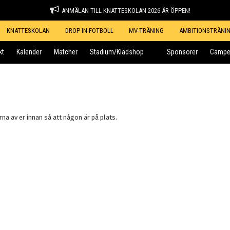
ANMÄLAN TILL KNATTESKOLAN 2026 ÄR ÖPPEN!
KNATTESKOLAN
DROP IN-FOTBOLL
MV-TRÄNING
AMBITIONSTRÄNI
kt
Kalender
Matcher
Stadium/Klädshop
Sponsorer
Campe
a av er innan så att någon är på plats.